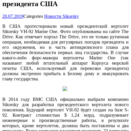
президента США
20.07.2019
Categories
Новости Sikorsky
В США протестировали новый президентский вертолет
Sikorsky VH-92 Marine One. Фото опубликованы на сайте The
Drive. Как отмечает портал The Drive, это не только рутинная
операция, необходимая для регулярных поездок президента и
его окружения, но и часть антикризисного плана для
обеспечения безопасности первых лиц государства. В случае
какого-либо форс-мажора вертолеты Marine One (так
называют любой летательный аппарат Корпуса морской
пехоты США, используемый для перевозки президента)
должны экстренно прибыть к Белому дому и эвакуировать
главу государства.
В 2014 году ВМС США официально выбрали компанию
Sikorsky для разработки президентского вертолета нового
поколения. Будущий вертолет VH-92 будет создан на базе S-
92. Контракт стоимостью $ 1,24 млрд. подразумевает
инженерные и производственные работы, в результате
которых, кроме вертолетов, должны быть поставлены и два
тренажера. Всего компания планирует поставить 23 вертолета