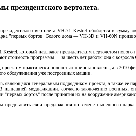
 президентского вертолета.
резидентского вертолета VH-71 Kestrel обойдется в сумму о
арка "первых бортов" Белого дома — VH-3D и VH-60N производ
1 Kestrel, который называют президентским вертолетом нового
ют стоимость программы — за шесть лет работы она с возросла 
 проектом практически полностью приостановлены, а в 2010 фи
кого обслуживания уже построенных машин.
in, являющаяся генеральным подрядчиком проекта, а также ее па
ю. В нынешней модификации, согласно заключению военных, 
и "первых бортов" после принятия их на вооружение американс
представить свои предложения по замене нынешнего парка п