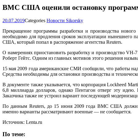
ВМС США оценили остановку программы
20.07.2019
Categories
Новости Sikorsky
Прекращение программы разработки и производства нового п
необходимо для продления сроков эксплуатации нынешнего п
США, который попал в распоряжение агентства Reuters.
О намерениях приостановить разработку и производство VH-7
Роберт Гейтс. Одним из главных мотивов этого решения называ
15 мая 2009 года американские СМИ сообщили, что работы над
Средства необходимы для остановки производства и техничес
В документе также указывается, что корпорация Lockheed Mart
6,8 миллиарда долларов, однако Пентагон отверг эту иде
Заказчика также не устроил вариант последующей модернизаци
По данным Reuters, до 15 июня 2009 года ВМС США должны 
именно варианты рассматривают военные — не сообщается.
Источник: Lenta.ru
По теме: