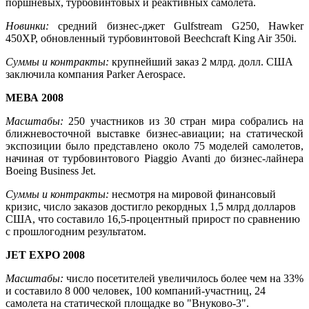
поршневых, турбовинтовых и реактивных самолета.
Новинки:
средний бизнес-джет Gulfstream G250, Hawker
450XP, обновленный турбовинтовой Beechcraft King Air 350i.
Суммы и контракты:
крупнейший заказ 2 млрд. долл. США
заключила компания Parker Aerospace.
МЕВА 2008
Масштабы:
250 участников из 30 стран мира собрались на
ближневосточной выставке бизнес-авиации; на статической
экспозиции было представлено около 75 моделей самолетов,
начиная от турбовинтового Piaggio Avanti до бизнес-лайнера
Boeing Business Jet.
Суммы и контракты:
несмотря на мировой финансовый
кризис, число заказов достигло рекордных 1,5 млрд долларов
США, что составило 16,5-процентный прирост по сравнению
с прошлогодним результатом.
JET EXPO 2008
Масштабы:
число посетителей увеличилось более чем на 33%
и составило 8 000 человек, 100 компаний-участниц, 24
самолета на статической площадке во "Внуково-3".