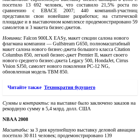
посетило 13 692 человек, что составило 21,5% роста по
сравнению с ЕВАСЕ 2007; 440 компаний-участниц
представили свои новейшие разработки; на статической
площадке и в выставочном комплексе продемонстрировано 59
самолетов и 3 макета бизнес-джетов.
Новинки:
Falcon 900LХ EASy, макет секции салона нового
флагмана компании — Gulfstream G650, полномасштабный
макет салона нового бизнес-джета большого класса Citation
Columbus 850, легкий бизнес-джет Premier II, макет своего
нового среднего бизнес-джета Legacy 500, HondaJet, Cirrus
Vision SJ50, самолет нового поколения PC-12 NG,
обновленная модель TBM 850.
Читайте также
Технократия будущего
Суммы и контракты:
на выставке было заключено заказов на
рекордную сумму в 5,4 млрд. долл. США
NBAA 2008
Масштабы:
за 3 дня крупнейшую выставку деловой авиации
посетило 30 811 человек; продемонстрировано 139