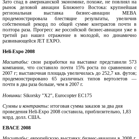
Зато спад в американской экономике, похоже, не повлиял на
рынок деловой авиации Ближнего Востока: крупнейшая
региональная выставка бизнес-авиации МЕВА
продемонстрировала блестящие результаты, увеличив
собственный рекорд по общей сумме контрактов почти в
полтора раза. Прогресс же российской бизнес-авиации уже в
третий раз нашел отражение в молодой, но динамично
развивающейся JET EXPO.
Heli-Expo 2008
Масштабы:
свои разработки на выставке представили 573
компании, что составило почти 15% роста по сравнению с
2007 г; выставочная площадь увеличилась до 252,7 кв. футов;
продемонстрировано 65 различных типов вертолетов —
почти в два раза больше, чем в 2007 г.
Новинки:
Sikorsky "Х2", Eurocopter ЕС175
Суммы и контракты:
итоговая сумма заказов за два дня
проведения Heli-Expo 2008 составила, приблизительно, 1,83
млрд. долл. США.
ЕВАСЕ 2008
Масштабы:
европейскую выставку бизнес-авиации в 2008 г.