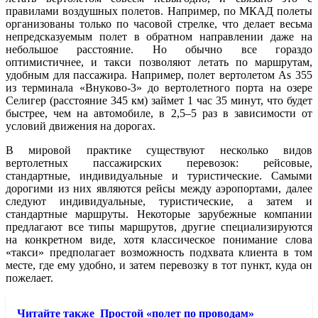
правилами воздушных полетов. Например, по МКАД полеты
организованы только по часовой стрелке, что делает весьма
непредсказуемым полет в обратном направлении даже на
небольшое расстояние. Но обычно все гораздо
оптимистичнее, и такси позволяют летать по маршрутам,
удобным для пассажира. Например, полет вертолетом As 355
из терминала «Внуково-3» до вертолетного порта на озере
Селигер (расстояние 345 км) займет 1 час 35 минут, что будет
быстрее, чем на автомобиле, в 2,5–5 раз в зависимости от
условий движения на дорогах.
В мировой практике существуют несколько видов
вертолетных пассажирских перевозок: рейсовые,
стандартные, индивидуальные и туристические. Самыми
дорогими из них являются рейсы между аэропортами, далее
следуют индивидуальные, туристические, а затем и
стандартные маршруты. Некоторые зарубежные компании
предлагают все типы маршрутов, другие специализируются
на конкретном виде, хотя классическое понимание слова
«такси» предполагает возможность подхвата клиента в том
месте, где ему удобно, и затем перевозку в тот пункт, куда он
пожелает.
Читайте также
Простой «полет по проводам»