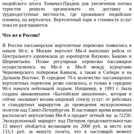
индийского штата Химачал-Прадеш для увеличения потока
туристов решило организовать их доставку в
труднодоступные местности, где проживают индийские
племена, на вертолетах. Вертолетный парк и стоимость услуг
пока не разглашаются.
Что же в России?
В России пассажирские вертолетные перевозки появились в
начале 60-х: в Москве вертолет Ми-4 выполнял рейсы от
Центрального аэровокзала до аэропортов Внуково, Быково и
Шереметьево. Позже регулярные перевозки пассажиров
осуществлялись на Ми-4 и Ми-8 между курортами
Черноморского побережья Кавказа, а также в Сибири и на
Дальнем Востоке. В середине 70-х количество пассажирских
вертолетных перевозок резко снизилось, и только в середине
90-х начался небольшой подъем. Например, в 1993 г. была
создана авиакомпания «Балтийские авиалинии», которая и
сейчас оказывает весьма широкий спектр услуг: от рейсовых
и стандартных маршрутов до проведения экскурсионных
полетов над Санкт-Петербургом. В настоящее время компания
располагает вертолетами Ми-8 и продает летный час за ?2250.
Экскурсионный маршрут над Питером продолжительностью
15 минут обойдется желающим по 2000 руб. за место или
133,3 руб. за минуту полета, что в настоящий момент