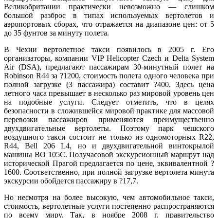
Великобритании практически невозможно — слишком
большой разброс в типах используемых вертолетов и
аэропортовых сборах, что отражается на диапазоне цен: от 5
до 35 фунтов за минуту полета.
В Чехии вертолетное такси появилось в 2005 г. Его
организаторы, компании VIP Helicopter Czech и Delta System
Air (DSA), предлагают пассажирам 30-минутный полет на
Robinson R44 за ?1200, стоимость полета одного человека при
полной загрузке (3 пассажира) составит ?400. Здесь цена
летного часа превышает в несколько раз мировой уровень цен
на подобные услуги. Следует отметить, что в целях
безопасности в сложившейся мировой практике для массовой
перевозки пассажиров применяются преимущественно
двухдвигательные вертолеты. Поэтому парк чешского
воздушного такси состоит не только из одномоторных R22,
R44, Bell 206 L4, но и двухдвигательной винтокрылой
машины BO 105C. Получасовой экскурсионный маршрут над
исторической Прагой предлагается по цене, эквивалентной ?
1600. Соответственно, при полной загрузке вертолета минута
экскурсии обойдется пассажиру в ?17,7.
Но несмотря на более высокую, чем автомобильное такси,
стоимость, вертолетные услуги постепенно распространяются
по всему миру. Так, в ноябре 2008 г. правительство