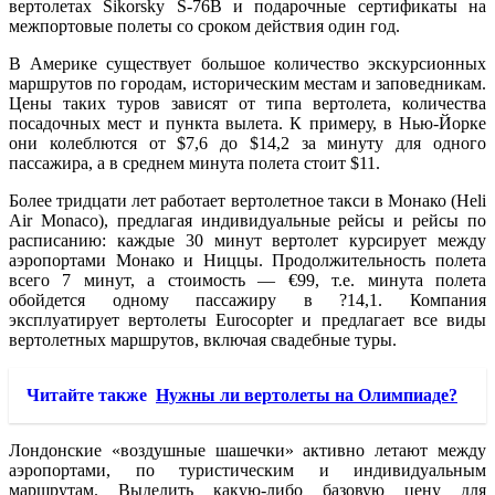
вертолетах Sikorsky S-76B и подарочные сертификаты на
межпортовые полеты со сроком действия один год.
В Америке существует большое количество экскурсионных
маршрутов по городам, историческим местам и заповедникам.
Цены таких туров зависят от типа вертолета, количества
посадочных мест и пункта вылета. К примеру, в Нью-Йорке
они колеблются от $7,6 до $14,2 за минуту для одного
пассажира, а в среднем минута полета стоит $11.
Более тридцати лет работает вертолетное такси в Монако (Heli
Air Monaco), предлагая индивидуальные рейсы и рейсы по
расписанию: каждые 30 минут вертолет курсирует между
аэропортами Монако и Ниццы. Продолжительность полета
всего 7 минут, а стоимость — €99, т.е. минута полета
обойдется одному пассажиру в ?14,1. Компания
эксплуатирует вертолеты Eurocopter и предлагает все виды
вертолетных маршрутов, включая свадебные туры.
Читайте также
Нужны ли вертолеты на Олимпиаде?
Лондонские «воздушные шашечки» активно летают между
аэропортами, по туристическим и индивидуальным
маршрутам. Выделить какую-либо базовую цену для