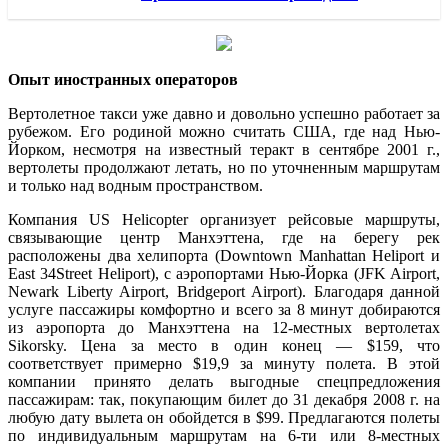
Опыт иностранных операторов
Вертолетное такси уже давно и довольно успешно работает за
рубежом. Его родиной можно считать США, где над Нью-
Йорком, несмотря на известный теракт в сентябре 2001 г.,
вертолеты продолжают летать, но по уточненным маршрутам
и только над водным пространством.
Компания US Helicopter организует рейсовые маршруты,
связывающие центр Манхэттена, где на берегу рек
расположены два хелипорта (Downtown Manhattan Heliport и
East 34Street Heliport), с аэропортами Нью-Йорка (JFK Airport,
Newark Liberty Airport, Bridgeport Airport). Благодаря данной
услуге пассажиры комфортно и всего за 8 минут добираются
из аэропорта до Манхэттена на 12-местных вертолетах
Sikorsky. Цена за место в один конец — $159, что
соответствует примерно $19,9 за минуту полета. В этой
компании принято делать выгодные спецпредложения
пассажирам: так, покупающим билет до 31 декабря 2008 г. на
любую дату вылета он обойдется в $99. Предлагаются полеты
по индивидуальным маршрутам на 6-ти или 8-местных