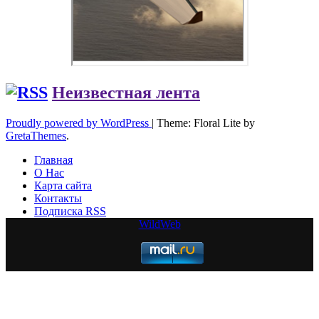
Неизвестная лента
Proudly powered by WordPress
|
Theme: Floral Lite by
GretaThemes
.
Главная
О Нас
Карта сайта
Контакты
Подписка RSS
WildWeb