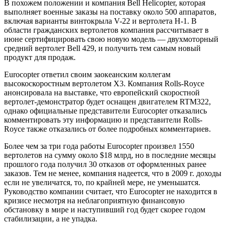
В похожем положении и компания Bell Helicopter, которая
выполняет военные заказы на поставку около 500 аппаратов,
включая варианты винтокрыла V-22 и вертолета H-1. В
области гражданских вертолетов компания рассчитывает в
июне сертифицировать свою новую модель — двухмоторный
средний вертолет Bell 429, и получить тем самым новый
продукт для продаж.
Eurocopter ответил своим заокеанским коллегам
высокоскоростным вертолетом X3. Компания Rolls-Royce
анонсировала на выставке, что европейский скоростной
вертолет-демонстратор будет оснащен двигателем RTM322,
однако официальные представители Eurocopter отказались
комментировать эту информацию и представители Rolls-
Royce также отказались от более подробных комментариев.
Более чем за три года работы Eurocopter произвел 1550
вертолетов на сумму около $18 млрд, но в последние месяцы
прошлого года получил 30 отказов от оформленных ранее
заказов. Тем не менее, компания надеется, что в 2009 г. доходы
если не увеличатся, то, по крайней мере, не уменьшатся.
Руководство компании считает, что Eurocopter не находится в
кризисе несмотря на неблагоприятную финансовую
обстановку в мире и наступивший год будет скорее годом
стабилизации, а не упадка.