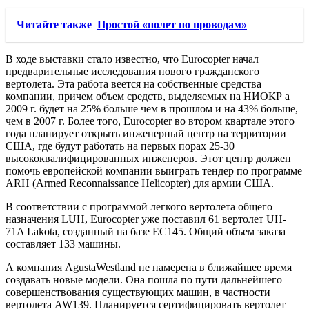
Читайте также
Простой «полет по проводам»
В ходе выставки стало известно, что Eurocopter начал
предварительные исследования нового гражданского
вертолета. Эта работа веется на собственные средства
компании, причем объем средств, выделяемых на НИОКР а
2009 г. будет на 25% больше чем в прошлом и на 43% больше,
чем в 2007 г. Более того, Eurocopter во втором квартале этого
года планирует открыть инженерный центр на территории
США, где будут работать на первых порах 25-30
высококвалифицированных инженеров. Этот центр должен
помочь европейской компании выиграть тендер по программе
ARH (Armed Reconnaissance Helicopter) для армии США.
В соответствии с программой легкого вертолета общего
назначения LUH, Eurocopter уже поставил 61 вертолет UH-
71A Lakota, созданный на базе EC145. Общий объем заказа
составляет 133 машины.
А компания AgustaWestland не намерена в ближайшее время
создавать новые модели. Она пошла по пути дальнейшего
совершенствования существующих машин, в частности
вертолета AW139. Планируется сертифицировать вертолет