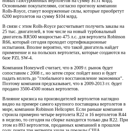
новых газотурбинных вертолетов на сумму $131 млрд.
Основными покупателями, согласно прогнозу компании
Rolls-Royce, станут вооруженные силы, которые приобретут
6200 вертолетов на сумму $104 млрд.
В связи с этим Rolls-Royce рассчитывает получить заказы на
25 тыс. двигателей, в том числе на новый турбовальный
двигатель RR500 мощностью 475 л.с. для вертолета Robinson
R66, который сегодня проходит сертификационные
испытания. Вполне вероятно, что такой двигатель найдет
применение и на польских вертолетах, которые создаются на
базе PZL SW-4.
Компания Honeywell считает, что в 2009 г. рынок будет
сопоставим с 2008 г., но затем спрос пойдет вниз и будет
падать вплоть до "глобального восстановление экономики".
Поэтому компания предсказывает, что в 2009-2013 гг. будет
продано 3500-4500 новых вертолетов.
Влияние кризиса на производителей вертолетов наглядно
видно на примере самого крупного поставщика вертолетов в
мире, компании Robinson Helicopter. Если раньше компания
строила примерно четыре вертолета R22 и 16 вертолетов R44
в неделю, то сегодня на сборке находится только два R22. При
этом из 893 вертолетов, проданных компанией в прошлом
году, почти три четверти ушли за пределы США.