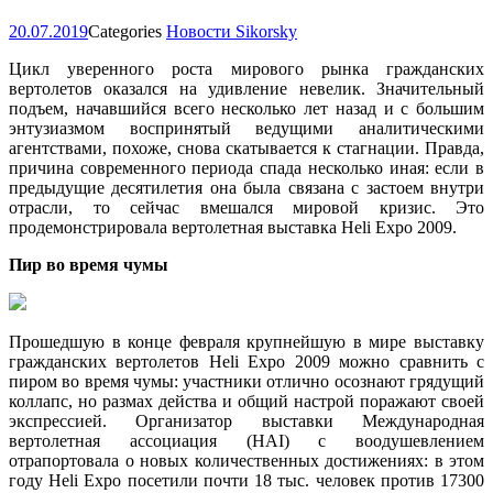
20.07.2019
Categories
Новости Sikorsky
Цикл уверенного роста мирового рынка гражданских
вертолетов оказался на удивление невелик. Значительный
подъем, начавшийся всего несколько лет назад и с большим
энтузиазмом воспринятый ведущими аналитическими
агентствами, похоже, снова скатывается к стагнации. Правда,
причина современного периода спада несколько иная: если в
предыдущие десятилетия она была связана с застоем внутри
отрасли, то сейчас вмешался мировой кризис. Это
продемонстрировала вертолетная выставка Heli Expo 2009.
Пир во время чумы
Прошедшую в конце февраля крупнейшую в мире выставку
гражданских вертолетов Heli Expo 2009 можно сравнить с
пиром во время чумы: участники отлично осознают грядущий
коллапс, но размах действа и общий настрой поражают своей
экспрессией. Организатор выставки Международная
вертолетная ассоциация (HAI) с воодушевлением
отрапортовала о новых количественных достижениях: в этом
году Heli Expo посетили почти 18 тыс. человек против 17300