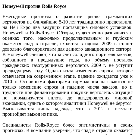
Honeywell против Rolls-Royce
Ежегодные прогнозы о развитии рынка гражданских
вертолетов на ближайшие 5-10 лет традиционно представили
на Heli Expo два ведущих поставщика силовых установок:
Honeywell и Rolls-Royce. Обзоры, существенно разнящиеся в
оценках того, насколько продолжительным и глубоким
окажется спад в отрасли, сходятся в одном: 2009 г. станет
довольно благоприятным для данного авиационного сектора.
В Honeywell считают, что за счет солидного портфеля заказов,
собранного в предыдущие годы, по объему поставок
гражданских газотурбинных вертолетов 2009 г. не уступит
предыдущему году. Однако из-за изменения спроса, которое
отмечается на современном этапе, падение ожидается уже к
2010 г. Основными факторами торможения называются не
только изменение спроса и падение числа заказов, но и
трудности при финансировании покупки вертолета. Ситуация
не нормализуется вплоть до выздоровления мировой
экономики, судить о котором аналитики Honeywell не берутся.
Высказывается лишь надежда, что в 2012 г. все-таки
произойдет выход из пике.
Специалисты Rolls-Royce более оптимистичны в своих
прогнозах. В компании уверены, что спад в отрасли окажется