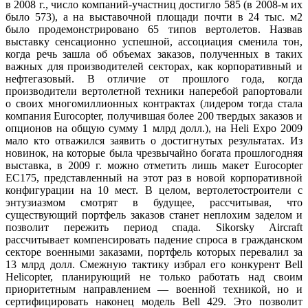
в 2008 г., число компаний-участниц достигло 585 (в 2008-м их
было 573), а на выставочной площади почти в 24 тыс. м2
было продемонстрировано 65 типов вертолетов. Назвав
выставку сенсационно успешной, ассоциация смeнила тон,
когда речь зашла об объемах заказов, полученных в таких
важных для производителей секторах, как корпоративный и
нефтегазовый. В отличие от прошлого года, когда
производители вертолетной техники наперебой рапортовали
о своих многомиллионных контрактах (лидером тогда стала
компания Eurocopter, получившая более 200 твердых заказов и
опционов на общую сумму 1 млрд долл.), на Heli Expo 2009
мало кто отважился заявить о достигнутых результатах. Из
новинок, на которые была чрезвычайно богата прошлогодняя
выставка, в 2009 г. можно отметить лишь макет Eurocopter
EC175, представленный на этот раз в новой корпоративной
конфигурации на 10 мест. В целом, вертолетостроители с
энтузиазмом смотрят в будущее, рассчитывая, что
существующий портфель заказов станет неплохим заделом и
позволит пережить период спада. Sikorsky Aircraft
рассчитывает компенсировать падение спроса в гражданском
секторе военными заказами, портфель которых перевалил за
13 млрд долл. Смежную тактику избрал его конкурент Bell
Helicopter, планирующий не только работать над своим
приоритетным направлением — военной техникой, но и
сертифицировать наконец модель Bell 429. Это позволит