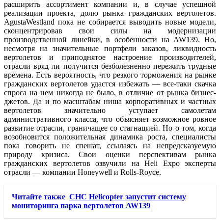
расширить ассортимент компании и, в случае успешной
реализации проекта, долю рынка гражданских вертолетов.
AgustaWestland пока не собирается выводить новые модели,
сконцентрировав свои силы на модернизации
производственной линейки, в особенности на AW139. Но,
несмотря на значительные портфели заказов, ликвидность
вертолетов и приподнятое настроение производителей,
отрасли вряд ли получится безболезненно пережить трудные
времена. Есть вероятность, что резкого торможения на рынке
гражданских вертолетов удастся избежать — все-таки скачка
спроса на нем никогда не было, в отличие от рынка бизнес-
джетов. Да и по масштабам ниша корпоративных и частных
вертолетов значительно уступает самолетам
административного класса, что объясняет возможное ровное
развитие отрасли, граничащее со стагнацией. Но о том, когда
возобновится положительная динамика роста, специалисты
пока говорить не спешат, ссылаясь на непредсказуемую
природу кризиса. Свои оценки перспективам рынка
гражданских вертолетов озвучили на Heli Expo эксперты
отрасли — компании Honeywell и Rolls-Royce.
Читайте также
CHC Helicopter запустит систему
мониторинга парка вертолетов AW139