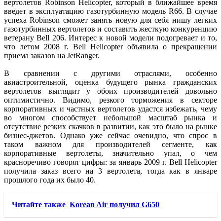
вертолетов Robinson Helicopter, который в ближайшее время
введет в эксплуатацию газотурбинную модель R66. В случае
успеха Robinson сможет занять новую для себя нишу легких
газотурбинных вертолетов и составить жесткую конкуренцию
ветерану Bell 206. Интерес к новой модели подогревает и то,
что летом 2008 г. Bell Helicopter объявила о прекращении
приема заказов на JetRanger.
В сравнении с другими отраслями, особенно
авиастроительной, оценка будущего рынка гражданских
вертолетов выглядит у обоих производителей довольно
оптимистично. Видимо, резкого торможения в секторе
корпоративных и частных вертолетов удастся избежать, чему
во многом способствует небольшой масштаб рынка и
отсутствие резких скачков в развитии, как это было на рынке
бизнес-джетов. Однако уже сейчас очевидно, что спрос в
таком важном для производителей сегменте, как
корпоративные вертолеты, значительно упал, о чем
красноречиво говорят цифры: за январь 2009 г. Bell Helicopter
получила заказ всего на 3 вертолета, тогда как в январе
прошлого года их было 40.
Читайте также
Korean Air получил G650