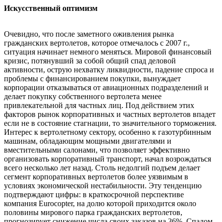
Искусственный оптимизм
Очевидно, что после заметного оживления рынка
гражданских вертолетов, которое отмечалось с 2007 г.,
ситуация начинает немного меняться. Мировой финансовый
кризис, потянувший за собой общий спад деловой
активности, острую нехватку ликвидности, падение спроса и
проблемы с финансированием покупки, вынуждает
корпорации отказываться от авиационных подразделений и
делает покупку собственного вертолета менее
привлекательной для частных лиц. Под действием этих
факторов рынок корпоративных и частных вертолетов впадет
если не в состояние стагнации, то значительного торможения.
Интерес к вертолетному сектору, особенно к газотурбинным
машинам, обладающим мощными двигателями и
вместительными салонами, что позволяет эффективно
организовать корпоративный транспорт, начал возрождаться
всего несколько лет назад. Столь недолгий подъем делает
сегмент корпоративных вертолетов более уязвимым в
условиях экономической нестабильности. Эту тенденцию
подтверждают цифры: в краткосрочной перспективе
компания Eurocopter, на долю которой приходится около
половины мирового парка гражданских вертолетов,
прогнозирует снижение числа своих заказов на 36%. Спадом