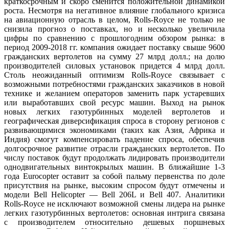
краткосрочным и скоро сменится положительной динамикой
роста. Несмотря на негативное влияние глобального кризиса
на авиационную отрасль в целом, Rolls-Royce не только не
снизила прогноз о поставках, но и несколько увеличила
цифры по сравнению с прошлогодним обзором рынка: в
период 2009-2018 гг. компания ожидает поставку свыше 9600
гражданских вертолетов на сумму 27 млрд долл.; на долю
производителей силовых установок придется 4 млрд долл.
Столь неожиданный оптимизм Rolls-Royce связывает с
возможными потребностями гражданских заказчиков в новой
технике и желанием операторов заменить парк устаревших
или выработавших свой ресурс машин. Выход на рынок
новых легких газотурбинных моделей вертолетов и
географическая диверсификация спроса в сторону регионов с
развивающимися экономиками (таких как Азия, Африка и
Индия) смогут компенсировать падение спроса, обеспечив
долгосрочное развитие отрасли гражданских вертолетов. По
числу поставок будут продолжать лидировать производители
однодвигательных винтокрылых машин. В ближайшие 1-3
года Eurocopter оставит за собой пальму первенства по доле
присутствия на рынке, высоким спросом будут отмечены и
модели Bell Helicopter — Bell 206L и Bell 407. Аналитики
Rolls-Royce не исключают возможной смены лидера на рынке
легких газотурбинных вертолетов: основная интрига связана
с производителем относительно дешевых поршневых