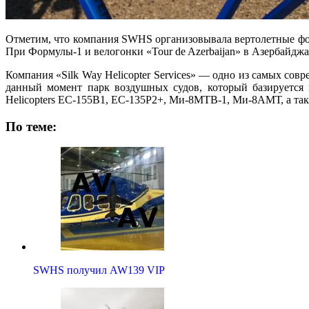
Отметим, что компания SWHS организовывала вертолетные фото
При Формулы-1 и велогонки «Tour de Azerbaijan» в Азербайджа
Компания «Silk Way Helicopter Services» — одно из самых со
данный момент парк воздушных судов, который базируется в 
Helicopters EC-155B1, EC-135P2+, Ми-8МТВ-1, Ми-8АМТ, а так
По теме:
SWHS получил AW139 VIP