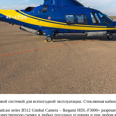
й системой для всепогодной эксплуатации. Стеклянная кабина
roadcast series B512 Gimbal Camera – Ikegami HDL-F3000» разре
окачественную съемку в любых погодных условиях и при любом