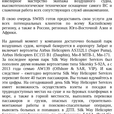
ювелирное мастерство экипажа воздушного судна,
высокотехнологическое техническое оснащение самого ВС и
слаженная работа всех сопутствующих служб авиакомпании.
В свою очередь SWHS готов предоставить свои услуги для
всех потенциальных клиентов по всему Каспийскому
региону, а также в России, регионах Юго-Восточной Азии и
Африки.
На данный момент у компании достаточно большой парк
воздушных судов, который базируется в аэропорту Забрат и
включает вертолеты Airbus Helicopters AS332L1 (Super Puma),
Airbus Helicopters EC155 B1 (Dauphin), Ми-8 МТВ-1, Ми-171.
За последнее время парк Silk Way Helicopter Services был
пополнен двумя новыми вертолетами типа Sikorsky S-92A, а с
2013 года семью AW139 (Offshore & SAR, VIP). И как
следствие – ежегодно вертолеты Silk Way Helicopter Services
перевозят более 40 тысяч пассажиров. Вы только вдумайтесь в
эти цифры. На сегодняшний день Silk Way Helicopter Services
имеет возможность осуществлять взлеты и посадки в
труднодоступных местах на суше и на буровых платформах в
море, а также в горной местности, выполнять перевозки
пассажиров и грузов, опасных грузов, строительно-
монтажные работы и поисково-спасательные операции,
вывозить больных и попавших в ДТП. Silk Way Helicopter