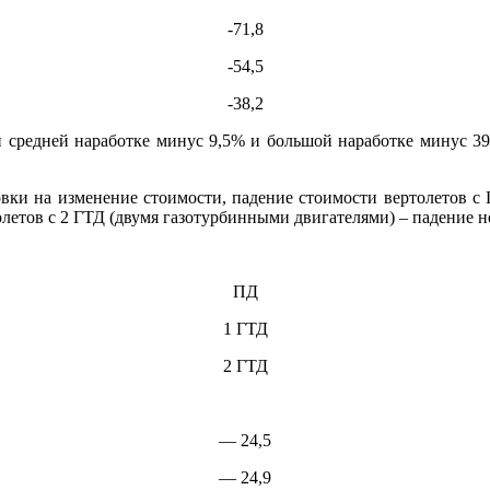
-71,8
-54,5
-38,2
и средней наработке минус 9,5% и большой наработке минус 39
новки на изменение стоимости, падение стоимости вертолетов 
олетов с 2 ГТД (двумя газотурбинными двигателями) – падение н
ПД
1 ГТД
2 ГТД
— 24,5
— 24,9