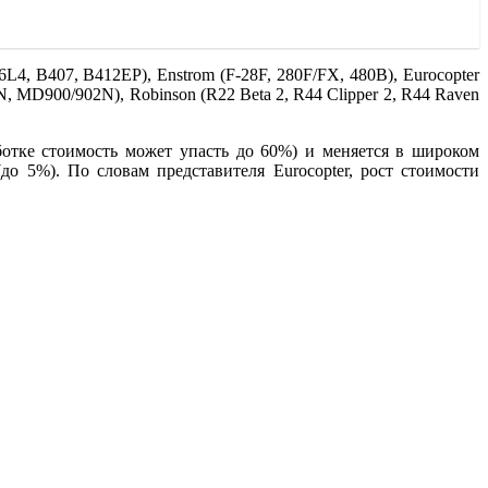
4, B407, B412EP), Enstrom (F-28F, 280F/FX, 480B), Eurocopter
D900/902N), Robinson (R22 Beta 2, R44 Clipper 2, R44 Raven
ботке стоимость может упасть до 60%) и меняется в широком
о 5%). По словам представителя Eurocopter, рост стоимости