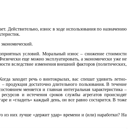
ает. Действительно, износ в ходе использования по назначению
ктеристик.
и экономический.
агоприятных условий. Моральный износ – снижение стоимости
. Физически еще можно эксплуатировать, а экономически уже не
мости вследствие изменения внешний факторов (политических,
огда заходит речь о винтокрылах, вас спешат удивить летно-
 – продукция достаточно длительного пользования. В течение
остоянием меняется и главная интегральная характеристика –
 ресурсов и истечения сроков службы агрегатов происходят
ре и «гладить» каждый день, он все равно состарится. В тоже
то из них лучше «держит удар» времени и (или) наработки? На