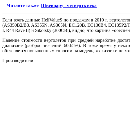
Читайте также
Швейцару - четверть века
Если взять данные HeliValue$ по продажам в 2010 г. вертолет
(AS350B2/B3, AS355N, AS365N, EC120B, EC130B4, EC135P2/T2,
I, R44 Rave II) и Sikorsky (300CBi), видно, что картина «обес
Падение стоимости вертолетов при средней наработке доста
диапазоне (разброс значений 60-65%). В тоже время у неко
объясняется повышенным спросом на модель, «заказчики не хот
Производители