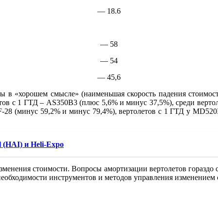
— 18.6
— 58
— 54
— 45,6
ы в «хорошем смысле» (наименьшая скорость падения стоимост
етов с 1 ГТД – AS350B3 (плюс 5,6% и минус 37,5%), среди верто
 F-28 (минус 59,2% и минус 79,4%), вертолетов с 1 ГТД у MD52
l (HAI) и Heli-Expo
изменения стоимости. Вопросы амортизации вертолетов гораздо 
 необходимости инструментов и методов управления изменением 