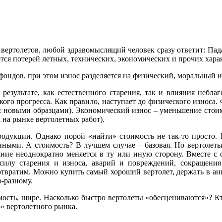
 вертолетов, любой здравомыслящий человек сразу ответит: Пад
тся потерей летных, технических, экономических и прочих хара
ондов, при этом износ разделяется на физический, моральный 
 результате, как естественного старения, так и влияния небл
кого прогресса. Как правило, наступает до физического износа
 с новыми образцами). Экономический износ – уменьшение стои
 на рынке вертолетных работ).
родукции. Однако порой «найти» стоимость не так-то просто. К
ными. А стоимость? В лучшем случае – базовая. Но вертолеты
яние неоднократно меняется в ту или иную сторону. Вместе с с
 силу старения и износа, аварий и повреждений, сокращения
твратим. Можно купить самый хороший вертолет, держать в анга
-разному.
мость, шире. Насколько быстро вертолеты «обесцениваются»? К
» вертолетного рынка.