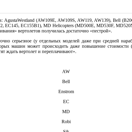
ов: AgustaWestland (AW109E, AW109S, AW119, AW139), Bell (B206L
 EC145, EC155B1), MD Helicopters (MD500E, MD530F, MD520N, M
ценивания» вертолетов получилась достаточно «пестрой».
точно серьезное (у отдельных моделей даже при средней нара
торых машин может происходить даже повышение стоимости (д
ят ждать вертолет и переплачивают».
AW
Bell
Enstrom
EC
MD
Robi
Sik