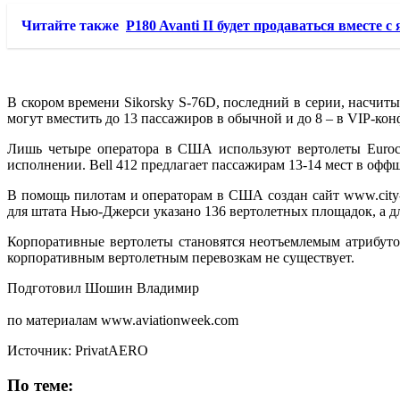
Читайте также
P180 Avanti II будет продаваться вместе с
В скором времени Sikorsky S-76D, последний в серии, насч
могут вместить до 13 пассажиров в обычной и до 8 – в VIP-ко
Лишь четыре оператора в США используют вертолеты Euroco
исполнении. Bell 412 предлагает пассажирам 13-14 мест в офф
В помощь пилотам и операторам в США создан сайт www.city-
для штата Нью-Джерси указано 136 вертолетных площадок, а дл
Корпоративные вертолеты становятся неотъемлемым атрибутом
корпоративным вертолетным перевозкам не существует.
Подготовил Шошин Владимир
по материалам www.aviationweek.com
Источник: PrivatAERO
По теме: