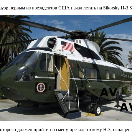
эр первым из президентов США начал летать на Sikorsky H-3 Se
которого должен прийти на смену президентскому H-3, оснащен 