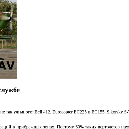
службе
 так уж много: Bell 412, Eurocopter EC225 и EC155, Sikorsky S
ераций в прибрежных зонах. Поэтому 60% таких вертолетов нах