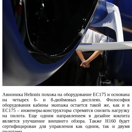
Авионика Helionix похожа на оборудование ЕС175 и основана
на четырех 6- и 8-дюймовых дисплеях. Философия
оборудования кабины экипажа остается такой же, как и в
ЕС175 – инженеры-конструкторы стремятся снизить нагрузку
на пилота. Еще одним направлением в дизайне кокпита
является улучшение внешнего обзора. Также H160 будет
сертифицирован для управления как одним, так и двумя
пилотами.