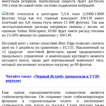
минутным резервом. Крейсерская скорость будет достигать
160 узлов без какой-либо системы подавления вибраций.
H160 относится к категории 5,5-6 тонн (12000-13000
фунтов) тогда как его главный конкурент AW139 имеет
взлетный вес 6,8 тонны (чуть менее 15 000 фунтов). Так как
эксплуатационные расходы напрямую связаны с весом, по
оценкам Airbus Helicopters, H160 будет иметь расход топлива
на 15-20% меньше по сравнению с AW139.
Несущий винт с пятью лопастями Blue Edge позволит снизить
шум на 3 децибела по сравнению с ЕС155. Наклоненный на
12 градусов хвостовой фенестрон, кроме традиционного
продольного управления и компенсации крутящего момента
несущего винта, также дает вертикальный компонент тяги,
который увеличивает полезную нагрузку до 90 фунтов.
Читайте также
«Черный Ястреб» превратили в VVIP-
вертолет
Еще одним аэродинамическим новшеством является
стабилизатор-биплан. Он сохраняет свою стабилизирующую
функцию в горизонтальном полете и увеличивает
стабильность при заходе на посадку. Схема биплана также