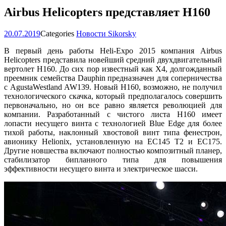
Airbus Helicopters представляет H160
20.07.2019
Categories
Новости Sikorsky
В первый день работы Heli-Expo 2015 компания Airbus
Helicopters представила новейший средний двухдвигательный
вертолет H160. До сих пор известный как X4, долгожданный
преемник семейства Dauphin предназначен для соперничества
с AgustaWestland AW139. Новый H160, возможно, не получил
технологического скачка, который предполагалось совершить
первоначально, но он все равно является революцией для
компании. Разработанный с чистого листа H160 имеет
лопасти несущего винта с технологией Blue Edge для более
тихой работы, наклонный хвостовой винт типа фенестрон,
авионику Helionix, установленную на EC145 T2 и ЕС175.
Другие новшества включают полностью композитный планер,
стабилизатор бипланного типа для повышения
эффективности несущего винта и электрическое шасси.