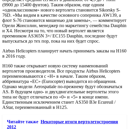
(9900 до 15400 фунтов). Таким образом, еще одним
«одноклассником» нового вертолета становится Sikorsky S-
76D. «Мы видим в качестве основного соперника AW139, а
флот S-76 становится мишенью для замены», — комментирует
Орели Жонсолин, менеджер по маркетингу семейства Dauphin
и X4. Несмотря на то, что новый вертолет является
преемником AS365N 3+/ EC155 Dauphin, последние будут
выпускаться до тех пор, пока на них будет спрос.
Airbus Helicopters планирует начать принимать заказы на H160
в 2016 году.
H160 также открывает новую систему наименований
вертолетов производителя. Все продукты Airbus Helicopters
переименовываются с «H» в начале. Таким образом,
аббревиатура «ЕС» (Eurocopter) выводится из обращения.
Однако модели Aerospatiale по-прежнему будут обозначаться
AS. В будущем одно- и двухдвигательные вертолеты этого
типа не будут отличаться по «0» и «5» в конце имени.
Единственным исключением станет AS350 B3e Ecureuil /
AStar, переименованный в H125.
Читайте также
Некоторые итоги вертолетостроения
2012