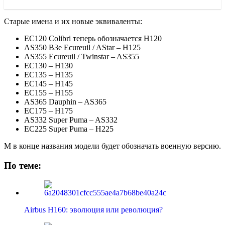
Старые имена и их новые эквиваленты:
EC120 Colibri теперь обозначается H120
AS350 B3e Ecureuil / AStar – H125
AS355 Ecureuil / Twinstar – AS355
EC130 – H130
EC135 – H135
EC145 – H145
EC155 – H155
AS365 Dauphin – AS365
EC175 – H175
AS332 Super Puma – AS332
EC225 Super Puma – H225
M в конце названия модели будет обозначать военную версию.
По теме:
Airbus H160: эволюция или революция?