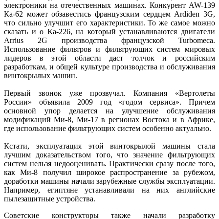
электроники на отечественных машинах. Конкурент AW-139
Ка-62 может обзавестись французским сердцем Ardiden 3G,
что сильно улучшит его характеристики. То же самое можно
сказать и о Ка-226, на который устанавливаются двигатели
Arrius 2G производства французской Turbomeca.
Использование фильтров и фильтрующих систем мировых
лидеров в этой области даст толчок и российским
разработкам, и общей культуре производства и обслуживания
винтокрылых машин.
Первый звонок уже прозвучал. Компания «Вертолеты
России» объявила 2009 год «годом сервиса». Причем
основной упор делается на улучшение обслуживания
модификаций Ми-8, Ми-17 в регионах Востока и в Африке,
где использование фильтрующих систем особенно актуально.
Кстати, эксплуатация этой винтокрылой машины стала
лучшим доказательством того, что значение фильтрующих
систем нельзя недооценивать. Практически сразу после того,
как Ми-8 получил широкое распространение за рубежом,
доработки машины начали зарубежные службы эксплуатации.
Например, египтяне устанавливали на них английские
пылезащитные устройства.
Советские конструкторы также начали разработку