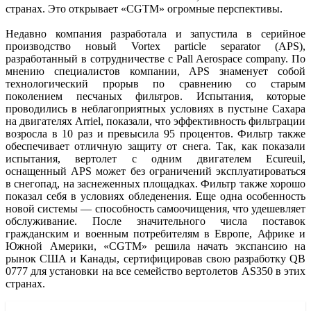
странах. Это открывает «CGTM» огромные перспективы.
Недавно компания разработала и запустила в серийное
производство новый Vortex particle separator (APS),
разработанный в сотрудничестве с Pall Aerospace company. По
мнению специалистов компании, APS знаменует собой
технологический прорыв по сравнению со старым
поколением песчаных фильтров. Испытания, которые
проводились в неблагоприятных условиях в пустыне Сахара
на двигателях Arriel, показали, что эффективность фильтрации
возросла в 10 раз и превысила 95 процентов. Фильтр также
обеспечивает отличную защиту от снега. Так, как показали
испытания, вертолет с одним двигателем Ecureuil,
оснащенный APS может без ограничений эксплуатироваться
в снегопад, на заснеженных площадках. Фильтр также хорошо
показал себя в условиях обледенения. Еще одна особенность
новой системы — способность самоочищения, что удешевляет
обслуживание. После значительного числа поставок
гражданским и военным потребителям в Европе, Африке и
Южной Америки, «CGTM» решила начать экспансию на
рынок США и Канады, сертифицировав свою разработку QB
0777 для установки на все семейство вертолетов AS350 в этих
странах.