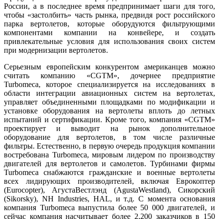
России, а в последнее время предпринимает шаги для того,
чтобы «застолбить» часть рынка, предвидя рост российского
парка вертолетов, которые оборудуются фильтрующими
компонентами компании на конвейере, и создать
привлекательные условия для использования своих систем
при модернизации вертолетов.
Серьезным европейским конкурентом американцев можно
считать компанию «CGTM», дочернее предприятие
Turbomeca, которое специализируется на исследованиях в
области интеграции авиационных систем на вертолетах,
управляет объединенными площадками по модификации и
установке оборудования на вертолеты вплоть до летных
испытаний и сертификации. Кроме того, компания «CGTM»
проектирует и выводит на рынок дополнительное
оборудование для вертолетов, в том числе различные
фильтры. Естественно, в первую очередь продукция компании
востребована Turbomeca, мировым лидером по производству
двигателей для вертолетов и самолетов. Турбинами фирмы
Turbomeca снабжаются гражданские и военные вертолеты
всех лидирующих производителей, включая Еврокоптер
(Eurocopter), АгустаВестлэнд (AgustaWestland), Сикорский
(Sikorsky), NH Industries, HAL, и т.д. С момента основания
компания Turbomeca выпустила более 50 000 двигателей, и
сейчас компания насчитывает более 2,200 заказчиков в 150