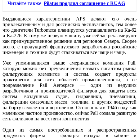
Читайте также
Pilatus продлил соглашение с RUAG
Выдающиеся характеристики APS делают его очень
привлекательным и для российских эксплуатантов, тем более
что двигатели Turbomeca планируется устанавливать на Ка-62
и Ка-226. К тому же первую машину уже сейчас рекламируют
как преимущественное решение для регионов Севера. Скорее
всего, с продукцией французского разработчика российские
инженеры и техники будут сталкиваться все чаще и чаще.
Уже упоминавшаяся выше американская компания Pall,
которую можно без преувеличения назвать гигантом рынка
фильтрующих элементов и систем, создает продукты
практически для всех областей промышленности, а ее
подразделение Pall Aerospace — один из ведущих
разработчиков и производителей фильтров для защиты всех
систем воздушных судов, гидравлики, пневматики,
фильтрации смазочных масел, топлива, и других жидкостей
на борту самолетов и вертолетов. Основанная в 1946 году как
маленькое частное производство, сейчас Pall создала развитую
сеть филиалов на всех пяти континентах.
Один из самых востребованных и распространенных
продуктов фирмы — фильтры воздуха в кабине и