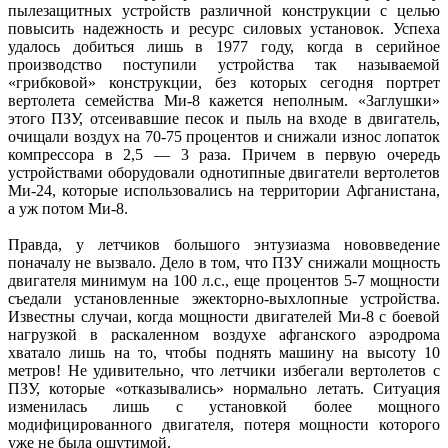
пылезащитных устройств различной конструкции с целью
повысить надежность и ресурс силовых установок. Успеха
удалось добиться лишь в 1977 году, когда в серийное
производство поступили устройства так называемой
«грибковой» конструкции, без которых сегодня портрет
вертолета семейства Ми-8 кажется неполным. «Заглушки»
этого ПЗУ, отсеивавшие песок и пыль на входе в двигатель,
очищали воздух на 70-75 процентов и снижали износ лопаток
компрессора в 2,5 — 3 раза. Причем в первую очередь
устройствами оборудовали однотипные двигатели вертолетов
Ми-24, которые использовались на территории Афганистана,
а уж потом Ми-8.
Правда, у летчиков большого энтузиазма нововведение
поначалу не вызвало. Дело в том, что ПЗУ снижали мощность
двигателя минимум на 100 л.с., еще процентов 5-7 мощности
съедали установленные эжекторно-выхлопные устройства.
Известны случаи, когда мощности двигателей Ми-8 с боевой
нагрузкой в раскаленном воздухе афганского аэродрома
хватало лишь на то, чтобы поднять машину на высоту 10
метров! Не удивительно, что летчики избегали вертолетов с
ПЗУ, которые «отказывались» нормально летать. Ситуация
изменилась лишь с установкой более мощного
модифицированного двигателя, потеря мощности которого
уже не была ощутимой.