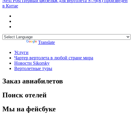
Next Post
Первый фюзеляж для вертолёта S-76(R) произведён
в Китае
Powered by
Translate
Услуги
Чартер вертолета в любой стране мира
Новости Sikorsky
Вертолетные туры
Заказ авиабилетов
Поиск отелей
Мы на фейсбуке