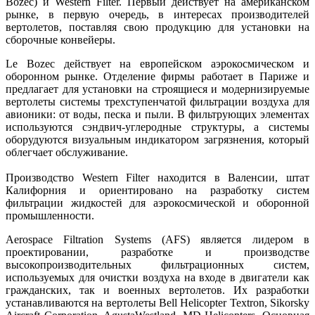
Bozec) и Western Filter. Первый действует на американском
рынке, в первую очередь, в интересах производителей
вертолетов, поставляя свою продукцию для установки на
сборочные конвейеры.
Le Bozec действует на европейском аэрокосмическом и
оборонном рынке. Отделение фирмы работает в Париже и
предлагает для установки на строящиеся и модернизируемые
вертолеты системы трехступенчатой фильтрации воздуха для
авионики: от воды, песка и пыли. В фильтрующих элементах
используются сэндвич-углеродные структуры, а системы
оборудуются визуальным индикатором загрязнения, который
облегчает обслуживание.
Производство Western Filter находится в Валенсии, штат
Калифорния и ориентировано на разработку систем
фильтрации жидкостей для аэрокосмической и оборонной
промышленности.
Aerospace Filtration Systems (AFS) является лидером в
проектировании, разработке и производстве
высокопроизводительных фильтрационных систем,
используемых для очистки воздуха на входе в двигатели как
гражданских, так и военных вертолетов. Их разработки
устанавливаются на вертолеты Bell Helicopter Textron, Sikorsky