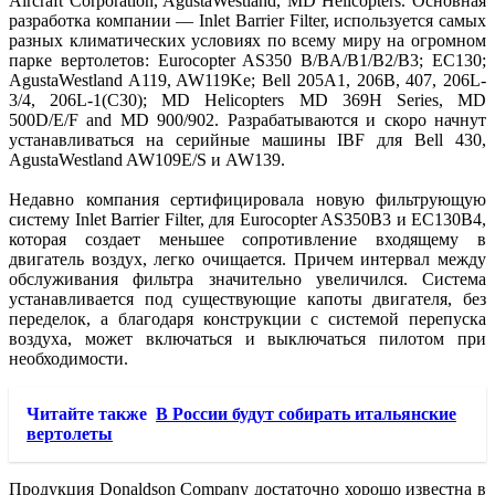
Aircraft Corporation, AgustaWestland, MD Helicopters. Основная
разработка компании — Inlet Barrier Filter, используется самых
разных климатических условиях по всему миру на огромном
парке вертолетов: Eurocopter AS350 B/BA/B1/B2/B3; EC130;
AgustaWestland A119, AW119Ke; Bell 205A1, 206B, 407, 206L-
3/4, 206L-1(C30); MD Helicopters MD 369H Series, MD
500D/E/F and MD 900/902. Разрабатываются и скоро начнут
устанавливаться на серийные машины IBF для Bell 430,
AgustaWestland AW109E/S и AW139.
Недавно компания сертифицировала новую фильтрующую
систему Inlet Barrier Filter, для Eurocopter AS350B3 и EC130B4,
которая создает меньшее сопротивление входящему в
двигатель воздух, легко очищается. Причем интервал между
обслуживания фильтра значительно увеличился. Система
устанавливается под существующие капоты двигателя, без
переделок, а благодаря конструкции с системой перепуска
воздуха, может включаться и выключаться пилотом при
необходимости.
Читайте также
В России будут собирать итальянские
вертолеты
Продукция Donaldson Company достаточно хорошо известна в