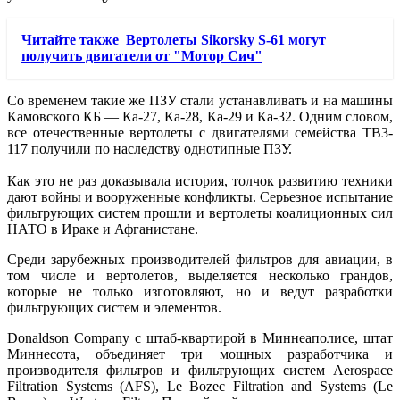
Читайте также
Вертолеты Sikorsky S-61 могут
получить двигатели от "Мотор Сич"
Со временем такие же ПЗУ стали устанавливать и на машины
Камовского КБ — Ка-27, Ка-28, Ка-29 и Ка-32. Одним словом,
все отечественные вертолеты с двигателями семейства ТВ3-
117 получили по наследству однотипные ПЗУ.
Как это не раз доказывала история, толчок развитию техники
дают войны и вооруженные конфликты. Серьезное испытание
фильтрующих систем прошли и вертолеты коалиционных сил
НАТО в Ираке и Афганистане.
Среди зарубежных производителей фильтров для авиации, в
том числе и вертолетов, выделяется несколько грандов,
которые не только изготовляют, но и ведут разработки
фильтрующих систем и элементов.
Donaldson Company с штаб-квартирой в Миннеаполисе, штат
Миннесота, объединяет три мощных разработчика и
производителя фильтров и фильтрующих систем Aerospace
Filtration Systems (AFS), Le Bozec Filtration and Systems (Le