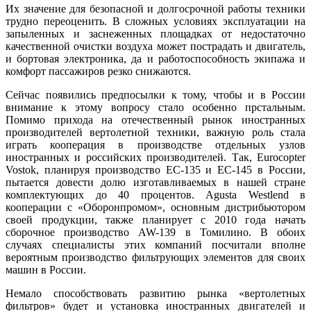
Их значение для безопасной и долгосрочной работы техники
трудно переоценить. В сложных условиях эксплуатации на
запыленных и заснеженных площадках от недостаточно
качественной очистки воздуха может пострадать и двигатель,
и бортовая электроника, да и работоспособность экипажа и
комфорт пассажиров резко снижаются.
Сейчас появились предпосылки к тому, чтобы и в России
внимание к этому вопросу стало особенно прстальным.
Помимо прихода на отечественный рынок иностранных
производителей вертолетной техники, важную роль стала
играть кооперация в производстве отдельных узлов
иностранных и российских производителей. Так, Eurocopter
Vostok, планируя производство EC-135 и EC-145 в России,
пытается довести долю изготавливаемых в нашей стране
комплектующих до 40 процентов. Agusta Westlend в
кооперации с «Оборонпромом», основным дистрибьютором
своей продукции, также планирует с 2010 года начать
сборочное производство AW-139 в Томилино. В обоих
случаях специалисты этих компаний посчитали вполне
вероятным производство фильтрующих элементов для своих
машин в России.
Немало способствовать развитию рынка «вертолетных
фильтров» будет и установка иностранных двигателей и