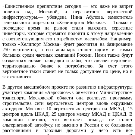
«Единственное препятствие сегодня — это даже не запрет
полетов над Москвой, а неразвитость вертолетной
инфраструктуры,— убеждена Нина Абулова, заместитель
генерального директора «Хелипортов Москва».— Только в
последнее время на рынок стали выходить серьезные
инвесторы, которые стремятся подойти к этому направлению
с соответствующим его потребностям масштабом. Например,
только «Хелипорт Москва» будет рассчитан на базирование
250 вертолетов, а его авиапарк станет одним из самых
больших среди частных компаний России. Нами также будут
создаваться новые площадки и хабы, что сделает вертолеты
территориально ближе к потребителю. За счет этого
вертолетное такси станет не только доступнее по цене, но и
эффективнее».
В другом масштабном проекте по развитию инфраструктуры
участвует компания «Аэросоюз». Совместно с Министерством
транспорта Московской области она реализует программу
строительства сети вертолетных центров вдоль окружных
автодорог Москвы: 10 вертолетных центров на МКАД, 15
центров вдоль ЦКАД, 25 центров между МКАД и ЦКАД. В
компании считают, что вертолет никогда не станет
альтернативой автобусу, но именно в России с ее большими
расстояниями и плохими дорогами у него есть все