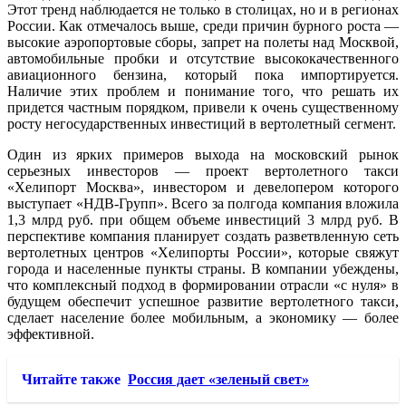
Этот тренд наблюдается не только в столицах, но и в регионах
России. Как отмечалось выше, среди причин бурного роста —
высокие аэропортовые сборы, запрет на полеты над Москвой,
автомобильные пробки и отсутствие высококачественного
авиационного бензина, который пока импортируется.
Наличие этих проблем и понимание того, что решать их
придется частным порядком, привели к очень существенному
росту негосударственных инвестиций в вертолетный сегмент.
Один из ярких примеров выхода на московский рынок
серьезных инвесторов — проект вертолетного такси
«Хелипорт Москва», инвестором и девелопером которого
выступает «НДВ-Групп». Всего за полгода компания вложила
1,3 млрд руб. при общем объеме инвестиций 3 млрд руб. В
перспективе компания планирует создать разветвленную сеть
вертолетных центров «Хелипорты России», которые свяжут
города и населенные пункты страны. В компании убеждены,
что комплексный подход в формировании отрасли «с нуля» в
будущем обеспечит успешное развитие вертолетного такси,
сделает население более мобильным, а экономику — более
эффективной.
Читайте также
Россия дает «зеленый свет»