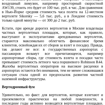
воздушный лимузин, например просторный скоростной
AW139, стоить это будет от 100 тыс. руб. в час. Для сравнения:
в Нью-Йорке средняя стоимость часа полета на 12-местном
вертолете Sikorsky — 5,6 тыс. руб., а в Лондоне стоимость
только одной минуты — от 300 до 2 тыс. руб.
Кстати, при аренде дорогих вертолетов в Москве владельцы
частных вертолетных площадок, которые, как правило,
выступают и эксплуатантами арендованных вертолетов,
стараются максимально облегчить финансовое бремя
клиентов, освобождая их от сборов за взлет и посадку. Правда,
так делают не все: в государственных аэропортах с
пассажиров возьмут все причитающееся, например
аэропортовые сборы, где стоимость взлета и посадки часто
превышает стоимость летного часа поршневого Robinson R44.
Жалобы вертолетных операторов на высокие расценки в
аэропортах остаются без внимания, тем не менее сложившаяся
ситуация стала одной из предпосылок развития частной
наземной инфраструктуры.
Вертодромный бум
Удивительно, но факт: для вертолетов, которые взлетают и
приземляются практически на любой поверхности, в
последние годы активно возводятся вертолетные площадки.