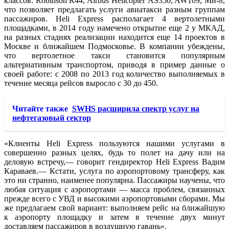
классов: Robinson R44, Airbus Helicopter AS350, AW109, Ми-8,
что позволяет предлагать услуги авиатакси разным группам
пассажиров. Heli Express располагает 4 вертолетными
площадками, в 2014 году намечено открытие еще 2 у МКАД,
на разных стадиях реализации находится еще 14 проектов в
Москве и ближайшем Подмосковье. В компании убеждены,
что вертолетное такси становится популярным
альтернативным транспортом, приводя в пример данные о
своей работе: с 2008 по 2013 год количество выполняемых в
течение месяца рейсов выросло с 30 до 450.
Читайте также
SWHS расширила спектр услуг на
нефтегазовый сектор
«Клиенты Heli Express пользуются нашими услугами в
совершенно разных целях, будь то полет на дачу или на
деловую встречу,— говорит гендиректор Heli Express Вадим
Караваев.— Кстати, услуга по аэропортовому трансферу, как
это ни странно, наименее популярна. Пассажиры научены, что
любая ситуация с аэропортами — масса проблем, связанных
прежде всего с УВД и высокими аэропортовыми сборами. Мы
же предлагаем свой вариант: выполняем рейс на ближайшую
к аэропорту площадку и затем в течение двух минут
доставляем пассажиров в воздушную гавань».