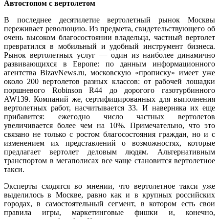
Автостопом с вертолетом
В последнее десятилетие вертолетный рынок Москвы
переживает революцию. Из предмета, свидетельствующего об
очень высоком благосостоянии владельца, частный вертолет
превратился в мобильный и удобный инструмент бизнеса.
Рынок вертолетных услуг — один из наиболее динамично
развивающихся в Европе: по данным информационного
агентства BizavNews.ru, московскую «прописку» имеет уже
около 200 вертолетов разных классов: от рабочей лошадки
поршневого Robinson R44 до дорогого газотурбинного
AW139. Компаний же, сертифицированных для выполнения
вертолетных работ, насчитывается 33. И наверняка их еще
прибавится: ежегодно число частных вертолетов
увеличивается более чем на 10%. Примечательно, что это
связано не только с ростом благосостояния граждан, но и с
изменением их представлений о возможностях, которые
предлагает вертолет деловым людям. Альтернативным
транспортом в мегаполисах все чаще становится вертолетное
такси.
Эксперты сходятся во мнении, что вертолетное такси уже
выделилось в Москве, равно как и в крупных российских
городах, в самостоятельный сегмент, в котором есть свои
правила игры, маркетинговые фишки и, конечно,