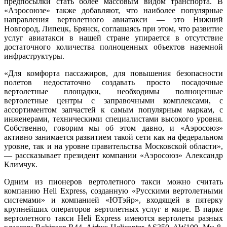
предпосылки стать более массовым видом транспорта. В
«Аэросоюзе» также добавляют, что наиболее популярные
направления вертолетного авиатакси — это Нижний
Новгород, Липецк, Брянск, соглашаясь при этом, что развитие
услуг авиатакси в нашей стране упирается в отсутствие
достаточного количества полноценных объектов наземной
инфраструктуры.
«Для комфорта пассажиров, для повышения безопасности
полетов недостаточно создавать просто посадочные
вертолетные площадки, необходимы полноценные
вертолетные центры с заправочными комплексами, с
ассортиментом запчастей к самым популярным маркам, с
инженерами, техническими специалистами высокого уровня.
Собственно, говорим мы об этом давно, и «Аэросоюз»
активно занимается развитием такой сети как на федеральном
уровне, так и на уровне правительства Московской области»,
— рассказывает президент компании «Аэросоюз» Александр
Климчук.
Одним из пионеров вертолетного такси можно считать
компанию Heli Express, созданную «Русскими вертолетными
системами» и компанией «ЮТэйр», входящей в пятерку
крупнейших операторов вертолетных услуг в мире. В парке
вертолетного такси Heli Express имеются вертолеты разных