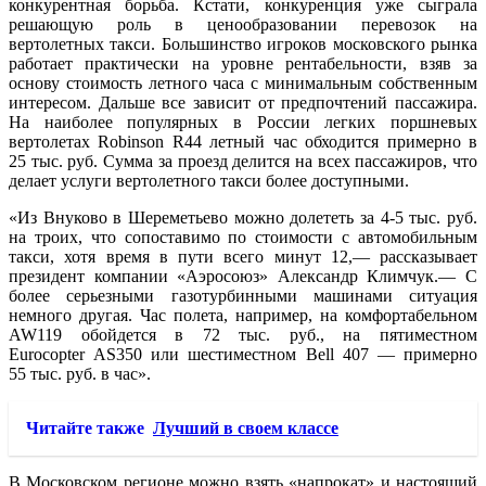
конкурентная борьба. Кстати, конкуренция уже сыграла
решающую роль в ценообразовании перевозок на
вертолетных такси. Большинство игроков московского рынка
работает практически на уровне рентабельности, взяв за
основу стоимость летного часа с минимальным собственным
интересом. Дальше все зависит от предпочтений пассажира.
На наиболее популярных в России легких поршневых
вертолетах Robinson R44 летный час обходится примерно в
25 тыс. руб. Сумма за проезд делится на всех пассажиров, что
делает услуги вертолетного такси более доступными.
«Из Внуково в Шереметьево можно долететь за 4-5 тыс. руб.
на троих, что сопоставимо по стоимости с автомобильным
такси, хотя время в пути всего минут 12,— рассказывает
президент компании «Аэросоюз» Александр Климчук.— С
более серьезными газотурбинными машинами ситуация
немного другая. Час полета, например, на комфортабельном
AW119 обойдется в 72 тыс. руб., на пятиместном
Eurocopter AS350 или шестиместном Bell 407 — примерно
55 тыс. руб. в час».
Читайте также
Лучший в своем классе
В Московском регионе можно взять «напрокат» и настоящий