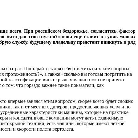
е всего. При российском бездорожье, согласитесь, фактор
ос «что для этого нужно?» пока еще ставит в тупик многих
брую службу, будущему владельцу предстоит вникнуть в ряд
х затрат. Постарайтесь для себя ответить на такие вопросы:
 их протяженность?», а также «сколько вы готовы потратить на
льной классификации винтокрылых машин пока не принято.
о том, что гораздо важнее такие показатели, как
кто впервые занялся этим вопросом, скорее всего будет сложно
ники, так и от местных дилеров, предоставляющих услуги по
т усредненные характеристики машины, которые на практике
илеры и консалтинговые компании могут дать независимую
 винтокрылой техники, есть машины, которые имеют четкое
ости и скорости полета вертолета.