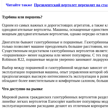
Читайте также
Президентский вертолет переходит на ста
Турбина или поршень?
Одним из самых важных и дорогостоящих агрегатов, а также к
однодвигательные вертолеты. Машины, оснащенные единственн
мощным двухдвигательным вертолетам, однако нередко оставля
Двигатели бывают газотурбинные и поршневые. Газотурбинные
только позволяет машине преодолевать большие расстояния, но
Существенным недостатком газотурбинных вертолетов являетс
«поршневики» менее надежны или менее популярны. С тех пор
Robinson R22, поршневые модели уверенно занимают лидирующ
Выбор между поршневой и газотурбинной моделью зависит от за
эксплуатации поршневая машина, опыт управления которой обяз
предполагающих высокую интенсивность эксплуатации в разны
обладают более вместительным и комфортным салоном, больш
Что доступно на рынке
Мировой рынок гражданских газотурбинных вертолетов разделен м
линейке легких вертолетов Eurocopter наиболее популярны мо
эксплуатационными расходами делают их отличным корпоратив