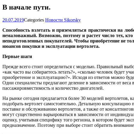
В начале пути.
20.07.2019
Categories
Новости Sikorsky
Способность взлетать и приземляться практически на любо
немаловажный. Возможно, поэтому и растет число тех, кто
неподготовленных покупателей. Чтобы приобретение не тол
нюансов покупки и эксплуатации вертолета.
Первые шаги
Прежде всего стоит определиться с моделью. Правильный выбор 
«как часто вы собираетесь летать?», «сколько человек будет у
приобретение и эксплуатацию?». Исходя из ответов можно буд
Одни специалисты предлагают деление в зависимости от веса ве
пассажировместимость и количество двигателей.
На рынке сегодня предлагается более 30 моделей вертолетов, к
подобрать вертолет самостоятельно. Детальную консультацию 
поставке и обслуживанию вертолетов, а также от консалтинго
могут существенно варьироваться в зависимости от индивидуа
оценку, учитывая специфику того региона, в котором будет эк
предназначение. Поэтому при выборе стоит обратить внимание н