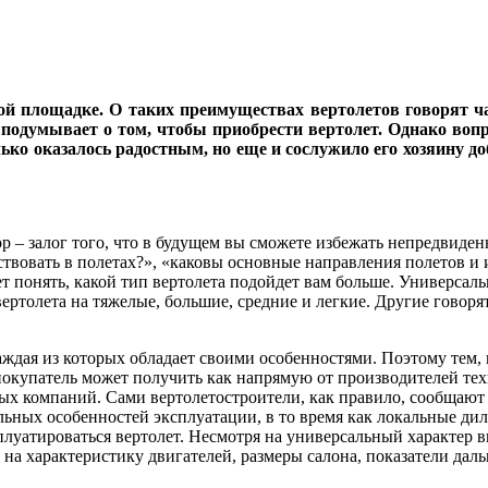
й площадке. О таких преимуществах вертолетов говорят чащ
 подумывает о том, чтобы приобрести вертолет. Однако вопр
ько оказалось радостным, но еще и сослужило его хозяину до
– залог того, что в будущем вы сможете избежать непредвиденны
частвовать в полетах?», «каковы основные направления полетов и
ет понять, какой тип вертолета подойдет вам больше. Универса
ртолета на тяжелые, большие, средние и легкие. Другие говорят 
аждая из которых обладает своими особенностями. Поэтому тем, 
покупатель может получить как напрямую от производителей тех
вых компаний. Сами вертолетостроители, как правило, сообщаю
льных особенностей эксплуатации, в то время как локальные д
сплуатироваться вертолет. Несмотря на универсальный характер
а характеристику двигателей, размеры салона, показатели дальн