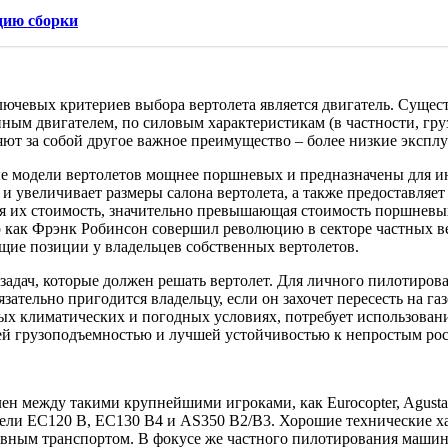
дию сборки
лючевых критериев выбора вертолета является двигатель. Суще
ым двигателем, по силовым характеристикам (в частности, гру
ют за собой другое важное преимущество – более низкие экспл
 модели вертолетов мощнее поршневых и предназначены для ин
 и увеличивает размеры салона вертолета, а также предоставля
я их стоимость, значительно превышающая стоимость поршневых
 как Фрэнк Робинсон совершил революцию в секторе частных в
ие позиции у владельцев собственных вертолетов.
дач, которые должен решать вертолет. Для личного пилотирован
ательно пригодится владельцу, если он захочет пересесть на га
х климатических и погодных условиях, потребует использован
ей грузоподъемностью и лучшей устойчивостью к непростым ро
ежду такими крупнейшими игроками, как Eurocopter, AgustaWestla
дели EC120 B, EC130 B4 и AS350 B2/B3. Хорошие технические х
ным транспортом. В фокусе же частного пилотирования машины