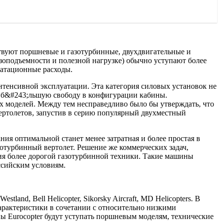
ствуют поршневые и газотурбинные, двухдвигательные и
зоподъемности и полезной нагрузке) обычно уступают более
уатационные расходы.
тенсивной эксплуатации. Эта категория силовых установок не
ет б&#243;льшую свободу в конфигурации кабины.
 моделей. Между тем несправедливо было бы утверждать, что
ертолетов, запустив в серию популярный двухместный
ия оптимальной станет менее затратная и более простая в
зотурбинный вертолет. Решение же коммерческих задач,
ия более дорогой газотурбинной техники. Такие машины
ссийским условиям.
nd, Bell Helicopter, Sikorsky Aircraft, MD Helicopters. В
арактеристики в сочетании с относительно низкими
 Eurocopter будут уступать поршневым моделям, технические