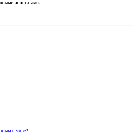
ивными аппетитами.
анным в мире?