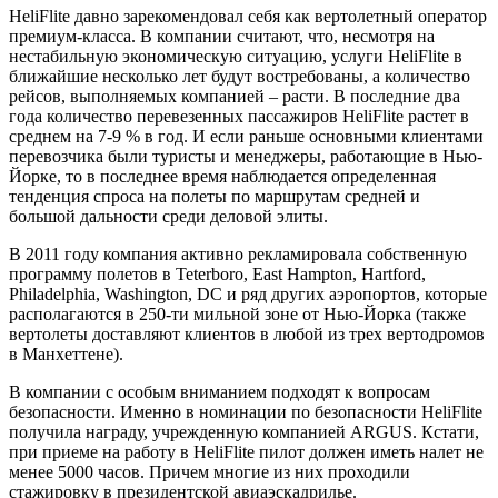
HeliFlite давно зарекомендовал себя как вертолетный оператор
премиум-класса. В компании считают, что, несмотря на
нестабильную экономическую ситуацию, услуги HeliFlite в
ближайшие несколько лет будут востребованы, а количество
рейсов, выполняемых компанией – расти. В последние два
года количество перевезенных пассажиров HeliFlite растет в
среднем на 7-9 % в год. И если раньше основными клиентами
перевозчика были туристы и менеджеры, работающие в Нью-
Йорке, то в последнее время наблюдается определенная
тенденция спроса на полеты по маршрутам средней и
большой дальности среди деловой элиты.
В 2011 году компания активно рекламировала собственную
программу полетов в Teterboro, East Hampton, Hartford,
Philadelphia, Washington, DC и ряд других аэропортов, которые
располагаются в 250-ти мильной зоне от Нью-Йорка (также
вертолеты доставляют клиентов в любой из трех вертодромов
в Манхеттене).
В компании с особым вниманием подходят к вопросам
безопасности. Именно в номинации по безопасности HeliFlite
получила награду, учрежденную компанией ARGUS. Кстати,
при приеме на работу в HeliFlite пилот должен иметь налет не
менее 5000 часов. Причем многие из них проходили
стажировку в президентской авиаэскадрилье.