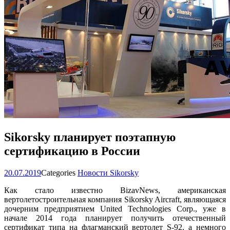
Sikorsky планирует поэтапную
сертификацию в России
20.07.2019
Categories
Новости Sikorsky
Как стало известно BizavNews, американская
вертолетостроительная компания Sikorsky Aircraft, являющаяся
дочерним предприятием United Technologies Corp., уже в
начале 2014 года планирует получить отечественный
сертификат типа на флагманский вертолет S-92, а немного