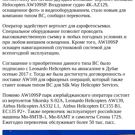
Helocopters AW109SP. Воздушное судно 4K-AZ129,
оснащенное фото- и видеооборудованием, стало новым для
компании типом ВС, сообщил перевозчик.
Оператор задействует вертолет для аэрофотосъемки.
Специальное оборудование позволит проводить
высококачественную съемку в любых погодных
условиях и
при любом внешнем освещении. Кроме того, AW109SP
оснащен навигационной спутниковой системой для
всепогодной эксплуатации.
Соглашение о приобретении данного типа ВС было
подписано с Leonardo Helicopters на авиасалоне в Дубае
осенью 2017 г. Тогда же была достигнута договоренность о
поставке AW169 для офшорных операций, который также
станет новым типом ВС для Silk Way Helicopter Services.
Помимо AW109SP парк азербайджанского оператора состоит
из вертолетов Sikorsky S-92A, Leonardo Helicopters AW139,
Airbus Helicopters AS332 L1, Airbus Helicopters EC155 B1,
EC135 P2+. Также перевозчик эксплуатирует российские
машины Ми-8МТВ-1, Ми-8АМТ и самолеты Cessna 172S.
Ежегодно перевозчик обслуживает более 50 тыс. пасс.