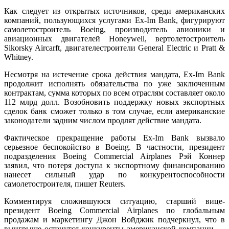
Как следует из открытых источников, среди американских
компаний, пользующихся услугами Ex-Im Bank, фигурируют
самолетостроитель Boeing, производитель авионики и
авиационных двигателей Honeywell, вертолетостроитель
Sikorsky Aircarft, двигателестроители General Electric и Pratt &
Whitney.
Несмотря на истечение срока действия мандата, Ex-Im Bank
продолжит исполнять обязательства по уже заключенным
контрактам, сумма которых по всем отраслям составляет около
112 млрд долл. Возобновить поддержку новых экспортных
сделок банк сможет только в том случае, если американские
законодатели задним числом продлят действие мандата.
Фактическое прекращение работы Ex-Im Bank вызвало
серьезное беспокойство в Boeing. В частности, президент
подразделения Boeing Commercial Airplanes Рэй Коннер
заявил, что потеря доступа к экспортному финансированию
нанесет сильный удар по конкурентоспособности
самолетостроителя, пишет Reuters.
Комментируя сложившуюся ситуацию, старший вице-
президент Boeing Commercial Airplanes по глобальным
продажам и маркетингу Джон Войджик подчеркнул, что в
выигрыше останутся конкуренты американской компании —