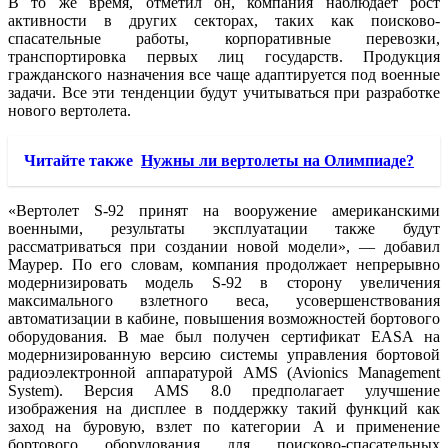
В то же время, отметил он, компания наблюдает рост
активности в других секторах, таких как поисково-
спасательные работы, корпоративные перевозки,
транспортировка первых лиц государств. Продукция
гражданского назначения все чаще адаптируется под военные
задачи. Все эти тенденции будут учитываться при разработке
нового вертолета.
Читайте также
Нужны ли вертолеты на Олимпиаде?
«Вертолет S-92 принят на вооружение американскими
военными, результаты эксплуатации также будут
рассматриваться при создании новой модели», — добавил
Маурер. По его словам, компания продолжает непрерывно
модернизировать модель S-92 в сторону увеличения
максимального взлетного веса, усовершенствования
автоматизации в кабине, повышения возможностей бортового
оборудования. В мае был получен сертификат EASA на
модернизированную версию системы управления бортовой
радиоэлектронной аппаратурой AMS (Avionics Management
System). Версия AMS 8.0 предполагает улучшение
изображения на дисплее в поддержку такий функций как
заход на буровую, взлет по категории А и применение
бортового оборудования для поисково-спасательных