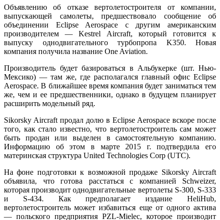
Объявлению об отказе вертолетостроителя от компании,
выпускающей самолеты, предшествовало сообщение об
объединении Eclipse Aerospace с другим американским
производителем — Kestrel Aircraft, который готовится к
выпуску однодвигательного турбопропа K350. Новая
компания получила название One Aviation.
Производитель будет базироваться в Альбукерке (шт. Нью-
Мексико) — там же, где располагался главный офис Eclipse
Aerospace. В ближайшее время компания будет заниматься тем
же, чем и ее предшественники, однако в будущем планирует
расширить модельный ряд.
Sikorsky Aircraft продал долю в Eclipse Aerospace вскоре после
того, как стало известно, что вертолетостроитель сам может
быть продан или выделен в самостоятельную компанию.
Информацию об этом в марте 2015 г. подтвердила его
материнская структура United Technologies Corp (UTC).
На фоне подготовки к возможной продаже Sikorsky Aircraft
объявила, что готова расстаться с компанией Schweizer,
которая производит однодвигательные вертолеты S-300, S-333
и S-434. Как предполагает издание HeliHub,
вертолетостроитель может избавиться еще от одного актива
— польского предприятия PZL-Mielec, которое производит